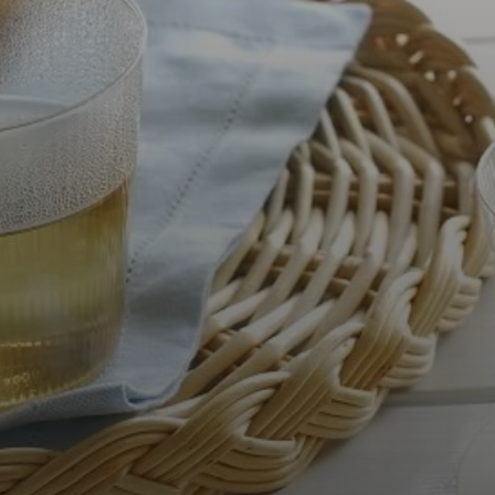
の
た
め
の
ド
イ
ツ
発・
高
品
質
ハ
ー
ブ
テ
ィ
ー