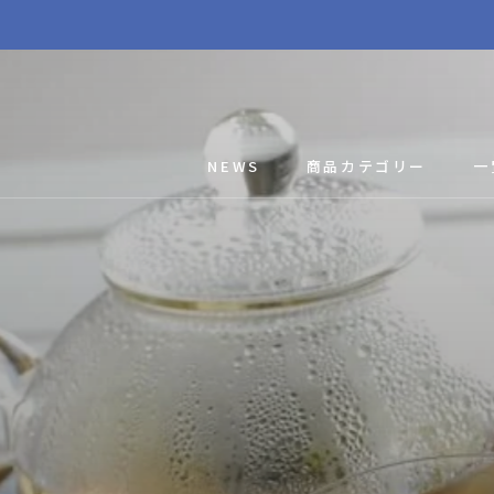
ス
キ
ッ
プ
し
て
NEWS
商品カテゴリー
一
コ
ン
テ
ン
ツ
に
移
動
す
る