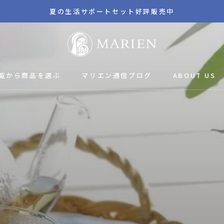
夏の生活サポートセット好評販売中
【公
式】
MARIEN
覧から商品を選ぶ
マ
マリエン通信ブログ
ABOUT US
マリエン通信ブログ
リ
エ
ン
|
女
性
と
そ
の
家
族