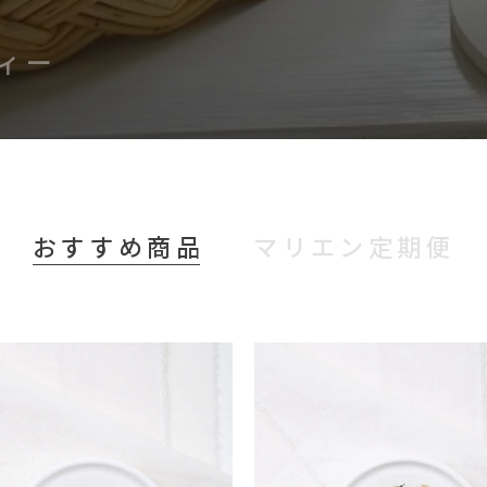
専
ィー
門
店
おすすめ商品
マリエン定期便