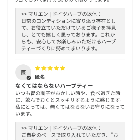
たハーブのみ使用。HMPCの規定によりBIO（オーガニッ
ク）や有機栽培の認証マークは表示していませんが、「マ
安全性・品質の高い原料を選定し、配合比率なども充分配
>> マリエン | ドイツハーブの返信：
リエン品質」こそが私たちのこだわりです。
慮していますが、すべての方にアレルギーが起こらないわ
日常のコンディションに寄り添う存在とし
て、お役立ていただけているご様子を拝見
けではありません。
※ESCOP (European Scientific Cooperative on
し、とても嬉しく思っております。これか
Phytotherapy)は、欧州の科学諮問機関。
らも、安心してお楽しみいただけるハーブ
ご心配な場合は、専門の医療機関などにご相談の上で使用
HMPC (Committee of Herbal Medicinal Products)は、欧
ティーづくりに努めてまいります。
いただくことをおすすめします。
州医薬品庁(European Medicines Agency)帰属のハーブ医
薬品委員会。メディカルハーブの品質と安全性を監督する
以下の場合は、ご飲用をお控えください
役割を担う機関。
匿
匿名
過去に、製品に含まれる原料に対してアレルギー反応
全配合ハーブ
なくてはならないハーブティー
があった方
いつも胃の調子がおかしい時や、食べ過ぎた時
フェンネル、カモミール、キャラウェイ、レモンバーム
アレルゲンと同じ種類(科目)の原料が配合されている
に、飲んでおくとスッキリするように感じます。
（メリッサ）、アルテアルート、ドライオレンジピール、
場合
私にとっては、無くてはならないお守りになって
コリアンダー、ヤロウ（ヤロー）、ペパーミント、バレリ
います。
重度のアレルギーの方やその可能性がある方
アンルート（カノコソウ）、リコリス、カレンデュラ（ト
ウキンセンカ）、ローズフラワー
>> マリエン | ドイツハーブの返信：
保管方法
ご自身のペースで取り入れていただき、“お
※成分は変更となる場合があります。