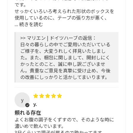
です。
す。
1日1〜2杯程度を目安に、もっと飲みたいときは水分補給
せっかくいろいろ考えられた形状のボックスを
*北米で唯一のコンポスト性に関する第三者機関
としてたっぷりお楽しみ下さい。
使用しているのに、テープの張り方が悪く、
...
続きを読む
食事の30分前を目安に、１杯飲用もおすすめです。
ハーブについて
>> マリエン | ドイツハーブの返信：
※妊娠中の方は、1日2杯までの飲用をおすすめします。
ESCOP及びHMPC※の厳格な使用推奨基準に基づいて厳選
日々の暮らしの中でご愛用いただいている
しています。
ご様子を、大変うれしく拝見いたしまし
ティーバッグは、土に還りやすい素材で大変デリケートで
た。また、梱包に関しまして、開封しにく
す。摩擦や引っ張りで破れることがありますので優しくお
ESCOP及びHMPCの基準では、自然栽培のハーブについ
かったとのこと、誠に申し訳ございませ
取り扱いください。
て、石や虫などの収穫時の混入物の含有を2％まで許可して
ん。貴重なご意見を真摯に受け止め、今後
いますが、マリエンではさらに手作業による除去を行い、
の改善にしっかりと活かしてまいります。
安心してご飲用いただくために
その後、薬剤を使わない駆除と殺菌処理をします。
厳選した原料を丁寧にブレンドしています。服薬中・授乳
さらに独立機関による検査結果、EU薬局方に沿った品質文
y
中・妊娠中は、医師・薬剤師に相談のうえご利用くださ
書の自社評価、農薬残留物、重金属・細菌・かび・その他
y.
い。
の有害物質の検査や、放射能のモニタリングを行っていま
頼れる存在
す。
よくお腹の調子をくずすので、そのような時に
アレルギー体質、アトピー体質の方、初め
濃いめで飲んでいます。
野生植物や有機栽培でかつ「マリエン品質」基準を満たし
て使用される方
3日くらいで調子が戻るので助かってます。