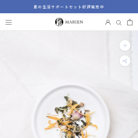
ス
夏の生活サポートセット好評販売中
キ
ッ
プ
し
て
コ
ン
テ
ン
ツ
に
移
動
す
る