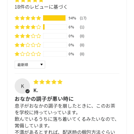
(メリッサ)
18件のレビューに基づく
1 ティーバッグ
200ml
ハーブブレンドティー
94%
(17)
約95℃のお湯
6%
(1)
1858年創業、ドイツ薬局のレシピをもとに、ドイツ国家資
0%
(0)
格であるPTA(薬学技術アシスタント)と自然療法師が開発、
食品として販売しています。
0%
(0)
0%
(0)
無酸素、かつ窒素で満たされた環境で紫外線をカットする
Sort by
アルミ袋に充填しています。
約5~10分蓋をして蒸らします
1日1〜2杯
(1カップ= 200ml）
厳格な基準を遵守し、徹底した管理のもとできる限り手作
業でブレンドすることで、自然そのものの恵みをお届けで
K
K.
きるよう、「マリエン品質」を守り続けています。
おなかの調子が悪い時に
ティーバッグは、BPI認証*をうけた100％非遺伝子組み換
息子がおなかの調子を崩したときに、このお茶
を学校に持っていっています。
えのサトウキビ素材 NeoSoilon ®を採用し 接着剤不使用、
飲んでいるうちに落ち着いてくるみたいなので、
熱を加えない超音波で圧着。飲む方の安全性はもちろんの
常備しています。
飲み方
こと、紫外線で分解が促進されるので、海洋生物の汚染に
不満があるとすれば、配送時の梱包方法ぐらい
配慮し、地球環境にやさしく安全な素材を選択していま