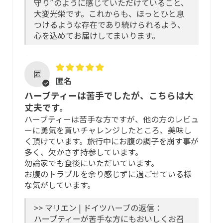
守り”のように感じていただけていること、
パッケージに入れたまま冷暗所に。
大変光栄です。これからも、ほっとひと息
味と香り
つけるような存在であり続けられるよう、
開封前は、窒素充填により酸化防止処理をしているパッケ
心を込めてお届けしてまいります。
ージのため、常温で保管が可能です。高温多湿の場所を避
食事に合うスパイシーな香りとまろやかな味。
け、最高気温が連日30度を越える真夏は、なるべく冷蔵
庫、もしくは冷凍庫で保管すると、成分と風味を損なうこ
匿
となく長く保管できます。
匿名
ハーブティーは苦手でしたが、こちらは大
賞味期限について
丈夫です。
ハーブティーは苦手な方ですが、他の方のレビュ
開封前の賞味期限：それぞれのパッケージに記載されてい
ーに勇気を貰いチャレンジしたところ、美味し
る賞味期限をご参照ください。
く頂けています。旅行中にお腹の調子を崩す事が
多く、欠かさず持参しています。
開封後の賞味期限：パッケージに記載されている賞味期限
勿論家でも食後にいただいています。
にかかわらず、約6ヶ月となっています。保管状態によって
お腹のトラブルを余り感じずに過ごせている様
は、成分が揮発してしまったり、カビなどが発生すること
な気がしています。
もあります。冷蔵庫や冷凍庫で保管の上、お早めにお飲み
ください。
>> マリエン | ドイツハーブの返信：
ハーブティーが苦手な方にもおいしくお召