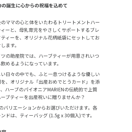
命の誕生に心からの祝福を込めて
後のママの心と体をいたわるトリートメントハー
ティーと、母乳育児をやさしくサポートするブレ
ドティーを、オリジナル花柄紙袋にセットしてお
けします。
イツの助産院では、ハーブティーが用意されいつ
も飲めるようになっています。
しい日々の中でも、ふと一息つけるような優しい
間を、オリジナル「出産おめでとうカード」を添
、ハーブのパイオニアMARIENの伝統的で上質
ハーブティーを出産祝いに贈りませんか？
つのバリエーションからお選びいただけます。各
ンドは、ティーバッグ (1.5g x 30個入)です。
内容