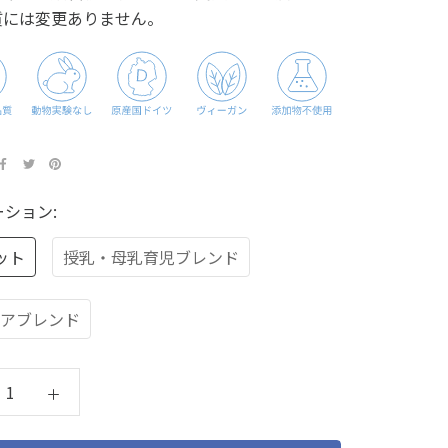
質には変更ありません。
ション:
ット
授乳・母乳育児ブレンド
アブレンド