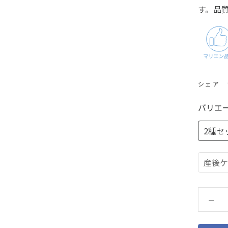
す。品
シェア
バリエー
2種セ
産後ケ