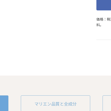
価格：税
料。
マリエン品質と全成分