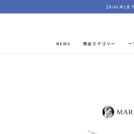
ス
【8/6(木)
キ
ッ
プ
し
て
NEWS
商品カテゴリー
一
コ
ン
テ
ン
ツ
に
移
動
す
る