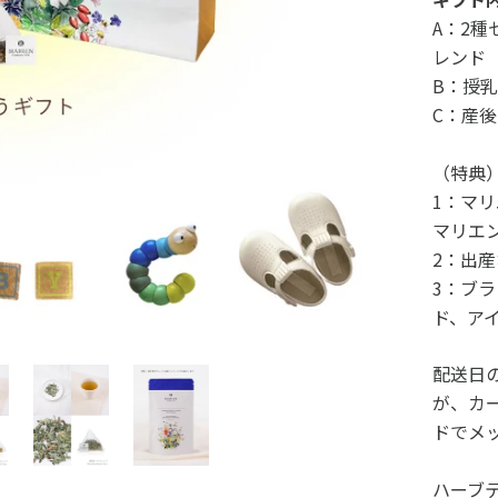
A：2
レンド
B：授
C：産
（特典
1：マリ
マリエ
2：出
3：ブ
ド、ア
配送日
が、カ
ドでメ
ハーブ