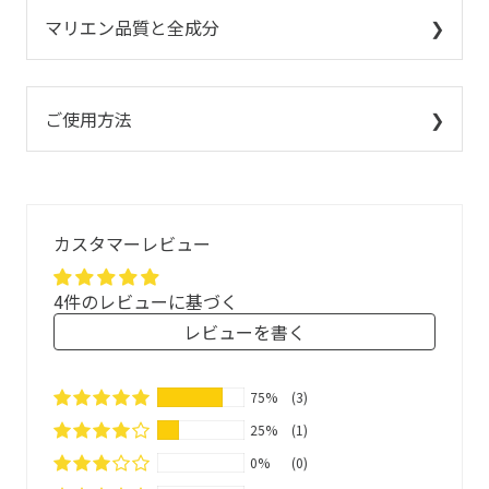
マリエン品質と全成分
ご使用方法
カスタマーレビュー
ジンジャー
ペパーミント
カモミール
4件のレビューに基づく
ハーブブレンドティー
1 ティーバッグ
200ml
レビューを書く
約95℃のお湯
1858年創業、ドイツ薬局のレシピをもとに、ドイツ国家資
格であるPTA(薬学技術アシスタント)と自然療法師が開発、
75%
(3)
食品として販売しています。
25%
(1)
無酸素、かつ窒素で満たされた環境で紫外線をカットする
0%
(0)
アルミ袋に充填しています。