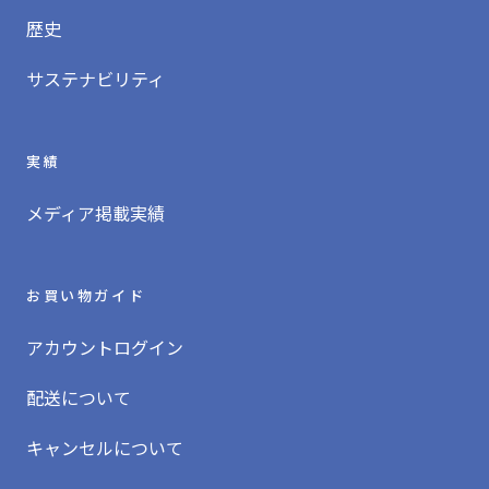
開封後の賞味期限：パッケージに記載されている賞味期限
歴史
にかかわらず、約6ヶ月となっています。保管状態によって
は、成分が揮発してしまったり、カビなどが発生すること
サステナビリティ
もあります。冷蔵庫や冷凍庫で保管の上、お早めにお飲み
ください。
実績
メディア掲載実績
お買い物ガイド
アカウントログイン
配送について
キャンセルについて