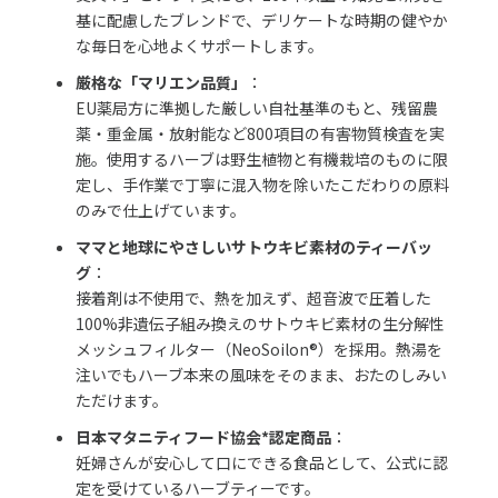
基に配慮したブレンドで、デリケートな時期の健やか
な毎日を心地よくサポートします。
厳格な「マリエン品質」
：
EU薬局方に準拠した厳しい自社基準のもと、残留農
薬・重金属・放射能など800項目の有害物質検査を実
施。使用するハーブは野生植物と有機栽培のものに限
定し、手作業で丁寧に混入物を除いたこだわりの原料
のみで仕上げています。
ママと地球にやさしいサトウキビ素材のティーバッ
グ
：
接着剤は不使用で、熱を加えず、超音波で圧着した
100%非遺伝子組み換えのサトウキビ素材の生分解性
メッシュフィルター（NeoSoilon®）を採用。熱湯を
注いでもハーブ本来の風味をそのまま、おたのしみい
ただけます。
日本マタニティフード協会*認定商品
：
妊婦さんが安心して口にできる食品として、公式に認
定を受けているハーブティーです。