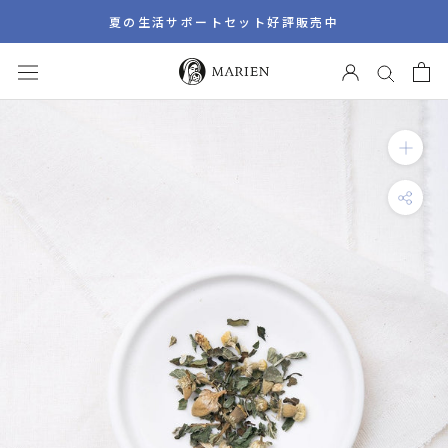
ス
夏の生活サポートセット好評販売中
キ
ッ
プ
し
て
コ
ン
テ
ン
ツ
に
移
動
す
る