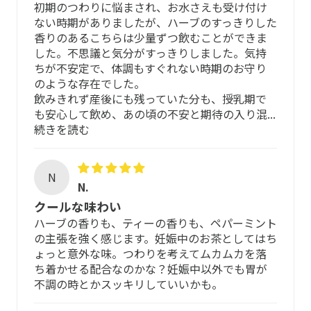
初期のつわりに悩まされ、お水さえも受け付け
安心してご飲用いただくために
て、石や虫などの収穫時の混入物の含有を2％まで許可して
ない時期がありましたが、ハーブのすっきりした
いますが、マリエンではさらに手作業による除去を行い、
香りのあるこちらは少量ずつ飲むことができま
厳選した原料を丁寧にブレンドしています。服薬中・授乳
その後、薬剤を使わない駆除と殺菌処理をします。
した。不思議と気分がすっきりしました。気持
中・妊娠中は、医師・薬剤師に相談のうえご利用くださ
ちが不安定で、体調もすぐれない時期のお守り
さらに独立機関による検査結果、EU薬局方に沿った品質文
い。
のような存在でした。
書の自社評価、農薬残留物、重金属・細菌・かび・その他
飲みきれず産後にも残っていた分も、授乳期で
の有害物質の検査や、放射能のモニタリングを行っていま
アレルギー体質、アトピー体質の方、初め
も安心して飲め、あの頃の不安と期待の入り混...
す。
て使用される方
続きを読む
野生植物や有機栽培でかつ「マリエン品質」基準を満たし
安全性・品質の高い原料を選定し、配合比率なども充分配
たハーブのみ使用。HMPCの規定によりBIO（オーガニッ
慮していますが、すべての方にアレルギーが起こらないわ
N
ク）や有機栽培の認証マークは表示していませんが、「マ
N.
けではありません。ご心配な場合は、専門の医療機関など
リエン品質」こそが私たちのこだわりです。
クールな味わい
にご相談の上で使用いただくことをおすすめします。
ハーブの香りも、ティーの香りも、ペパーミント
※ESCOP (European Scientific Cooperative on
の主張を強く感じます。妊娠中のお茶としてはち
以下の場合は、ご飲用をお控えください
Phytotherapy)は、欧州の科学諮問機関。
ょっと意外な味。つわりを考えてムカムカを落
HMPC (Committee of Herbal Medicinal Products)は、欧
ち着かせる配合なのかな？妊娠中以外でも胃が
過去に、製品に含まれる原料に対してアレルギー反応
州医薬品庁(European Medicines Agency)帰属のハーブ医
不調の時とかスッキリしていいかも。
があった方
薬品委員会。メディカルハーブの品質と安全性を監督する
役割を担う機関。