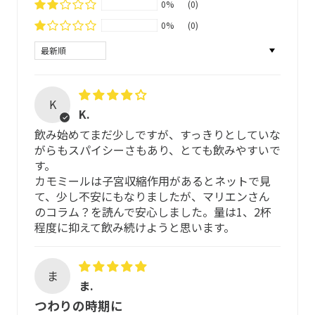
0%
(0)
0%
(0)
約5~10分蓋をして蒸らします
1日1〜2杯
厳格な基準を遵守し、徹底した管理のもとできる限り手作
(1カップ= 200ml）
業でブレンドすることで、自然そのものの恵みをお届けで
Sort by
きるよう、「マリエン品質」を守り続けています。
ティーバッグは、BPI認証*をうけた100％非遺伝子組み換
K
えのサトウキビ素材 NeoSoilon ®を採用し 接着剤不使用、
K.
熱を加えない超音波で圧着。飲む方の安全性はもちろんの
飲み始めてまだ少しですが、すっきりとしていな
こと、紫外線で分解が促進されるので、海洋生物の汚染に
がらもスパイシーさもあり、とても飲みやすいで
飲み方
配慮し、地球環境にやさしく安全な素材を選択していま
す。
す。
カモミールは子宮収縮作用があるとネットで見
妊娠がわかったら、ノンカフェインの飲み物に切り替えま
*北米で唯一のコンポスト性に関する第三者機関
て、少し不安にもなりましたが、マリエンさん
しょう。つわりなどでもスッキリ飲めるテイストに仕上げ
のコラム？を読んで安心しました。量は1、2杯
ました。1日1〜2杯程度を目安に、もっと飲みたいときは
程度に抑えて飲み続けようと思います。
ハーブについて
水分補給としてたっぷりお楽しみ下さい。
ESCOP及びHMPC※の厳格な使用推奨基準に基づいて厳選
ティーバッグは、土に還りやすい素材で大変デリケートで
ま
しています。
ま.
す。摩擦や引っ張りで破れお取り扱いください。
つわりの時期に
ESCOP及びHMPCの基準では、自然栽培のハーブについ