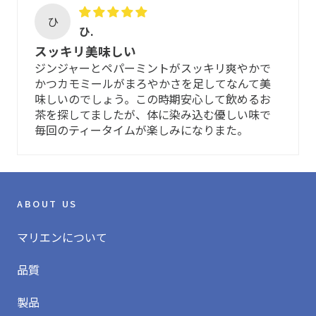
アレルゲンと同じ種類(科目)の原料が配合されている
ひ
場合
ひ.
全配合ハーブ
重度のアレルギーの方やその可能性がある方
スッキリ美味しい
カモミール、レモンバーム（メリッサ）、ペパーミント、
ジンジャーとペパーミントがスッキリ爽やかで
保管方法
ジンジャー
かつカモミールがまろやかさを足してなんて美
味しいのでしょう。この時期安心して飲めるお
パッケージに入れたまま冷暗所に。
茶を探してましたが、体に染み込む優しい味で
※成分は変更となる場合があります。
毎回のティータイムが楽しみになりまた。
開封前は、窒素充填により酸化防止処理をしているパッケ
味と香り
ージのため、常温で保管が可能です。高温多湿の場所を避
け、最高気温が連日30度を越える真夏は、なるべく冷蔵
マイルドで心地よくスパイシーな味と香り。
庫、もしくは冷凍庫で保管すると、成分と風味を損なうこ
ABOUT US
となく長く保管できます。
マリエンについて
賞味期限について
品質
開封前の賞味期限：それぞれのパッケージに記載されてい
る賞味期限をご参照ください。
製品