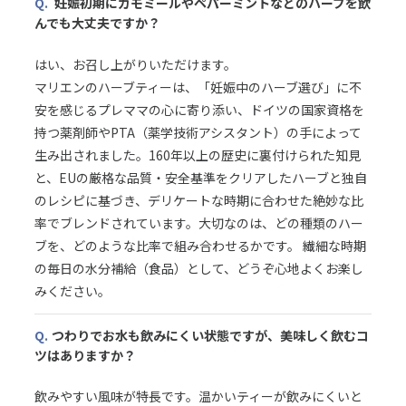
Q.
妊娠初期にカモミールやペパーミントなどのハーブを飲
んでも大丈夫ですか？
はい、お召し上がりいただけます。
マリエンのハーブティーは、「妊娠中のハーブ選び」に不
安を感じるプレママの心に寄り添い、ドイツの国家資格を
持つ薬剤師やPTA（薬学技術アシスタント）の手によって
生み出されました。160年以上の歴史に裏付けられた知見
と、EUの厳格な品質・安全基準をクリアしたハーブと独自
のレシピに基づき、デリケートな時期に合わせた絶妙な比
率でブレンドされています。大切なのは、どの種類のハー
ブを、どのような比率で組み合わせるかです。 繊細な時期
の毎日の水分補給（食品）として、どうぞ心地よくお楽し
みください。
Q.
つわりでお水も飲みにくい状態ですが、美味しく飲むコ
ツはありますか？
飲みやすい風味が特長です。温かいティーが飲みにくいと