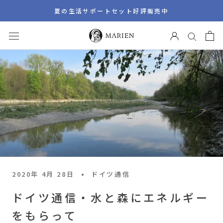
ス
夏の生活サポートセット好評販売中
キ
ッ
プ
し
て
コ
ン
テ
ン
ツ
に
移
動
2020年 4月 28日
ドイツ通信
す
ドイツ通信・水と森にエネルギー
る
をもらって