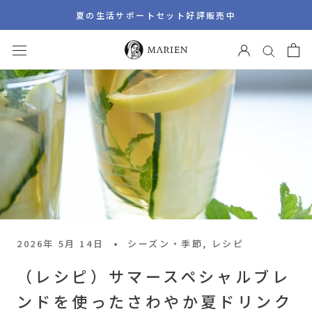
ス
夏の生活サポートセット好評販売中
キ
ッ
プ
し
て
コ
ン
テ
ン
ツ
に
移
動
2026年 5月 14日
シーズン・季節, レシピ
す
（レシピ）サマースペシャルブレ
る
ンドを使ったさわやか夏ドリンク