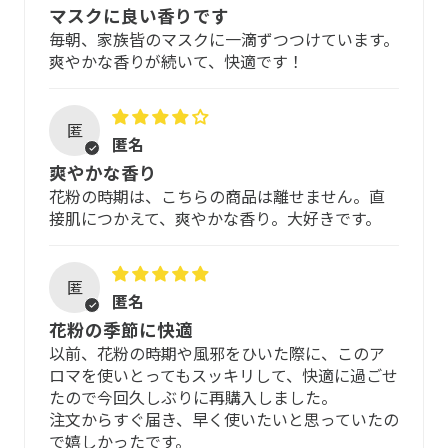
マスクに良い香りです
ル)
※肌に異常が生じていないかよく注意して使用してくださ
毎朝、家族皆のマスクに一滴ずつつけています。
い。傷、はれもの、湿疹等、異常のある時は、使わないで
爽やかな香りが続いて、快適です！
低温圧搾かつエコサートコスモス（Ecocert COSMOS）に
ください。
準拠したオーガニック原料のみ採用。
※使用中、又は使用後日光にあたって、赤味、はれ、かゆ
匿
※エコサートコスモス（Ecocert COSMOS）: 世界最大規模
匿名
み、刺激、色抜け（白斑等）や黒ずみ等の異常が現れた時
のオーガニック（有機）認証機関による、グローバルな統
は使用を中止し皮膚科専門医等へご相談をおすすめしま
爽やかな香り
一基準です。
す。そのまま化粧品類の使用を続けますと悪化することが
花粉の時期は、こちらの商品は離せません。直
あります。
接肌につかえて、爽やかな香り。大好きです。
全成分
※初めてご使用になる前に、必ずパッチテストを行ってく
ホホバ種子油*、インドレモングラス油*、レモン果皮油*、
ださい。
匿
ユーカリ葉油*、トコフェロール、アオモジ果実油*、ロー
匿名
マカミツレ花油*、メリッサ葉油*
花粉の季節に快適
[ パッチテストの行い方 ]
以前、花粉の時期や風邪をひいた際に、このア
[*オーガニック原料]
ロマを使いとってもスッキリして、快適に過ごせ
腕の内側のやわらかい部分に塗り、数時間から1日程度放置
たので今回久しぶりに再購入しました。
し、塗布部分に以下の様な変化がある場合は、ご使用をお
エコサートグリーンライフによって認証された COSMOS
注文からすぐ届き、早く使いたいと思っていたの
控えください。
ORGANIC 化粧品
で嬉しかったです。
・赤くなる ・腫れる ・湿疹が出る ・かゆみが生じる