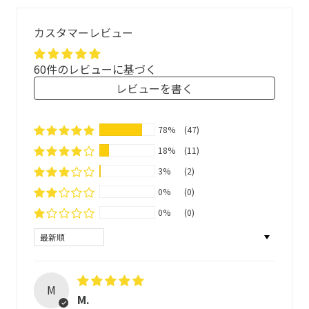
2〜3滴を手に取り、お好きなところに塗布して優しくマッ
カスタマーレビュー
ユーカリ
レモングラス
リトセア
サージしたり、体温で揮発する香りを楽しんでください。
入浴時の香りづけとして使う場合、全身浴1回分として、湯
60件のレビューに基づく
塗るアロマオイルについて
船に約5〜10滴を使ってください。
レビューを書く
キャリアオイル（植物油）でアロマオイル（精油）を適正
ネトルブレンド
との併用もおすすめ。
に希釈していますので、直接肌に塗れます。エコサートコ
78%
(47)
スモス（Ecocert COSMOS）に準拠したレシピで、新鮮か
※布マスクなどにつけるとシミが残る場合があります。使
18%
(11)
つ自然のままの状態を保持できるよう小ロットで自社製造
い捨てマスクにお使いいただくか、肌につけたあとマスク
した「マリエン品質」の塗るアロマオイルです。
3%
(2)
をしてください。
0%
(0)
※アロマポットやディフューザーで加熱すると、機械が故
本種・天然純正精油(アロマオイル)
0%
(0)
障することがあります。
Sort by
100%天然純正で、ほとんどの原料がエコサートコスモス
※1歳以上のお子さまからご利用いただけます。ただし3歳
（Ecocert COSMOS）に準拠したオーガニック原料もしく
までは、ホホバ種子油など植物オイルで、当アロマオイル
は同等の品質を厳選。
を1：1に希釈してご利用ください。芳香浴は1歳未満も
M
M.
可。
本種・天然純正植物オイル(キャリアオイ