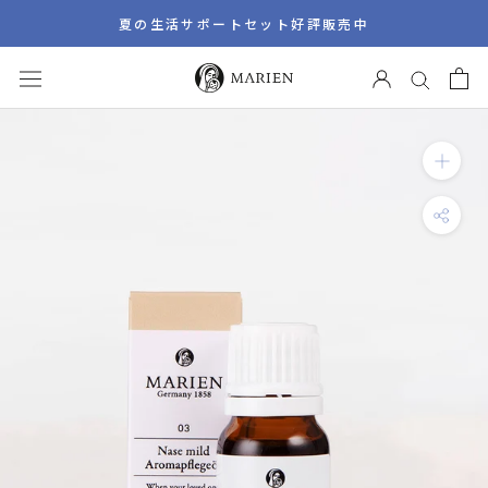
ス
夏の生活サポートセット好評販売中
キ
ッ
プ
し
て
コ
ン
テ
ン
ツ
に
移
動
す
る