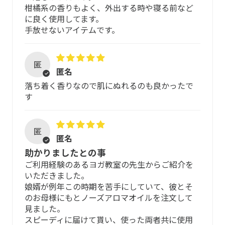
柑橘系の香りもよく、外出する時や寝る前など
・100%天然由来原料
に良く使用してます。
保管方法・使用期限
・99%オーガニック原料
手放せないアイテムです。
高温多湿を避け、冷暗所に保管してください。天然成分
精油に含まれるアレルゲン成分
100％のため、お手元に届いたらできるだけ早くご使用く
匿
ださい。
匿名
シトラール、ゲラニオール、シトロネロール、リモネン、
落ち着く香りなので肌にぬれるのも良かったで
リナロール
安心してご使用いただくために
す
ブレンド天然純正精油
小さなお子さまや敏感肌の方でもお使いいただけるよう、
アレルギーの起きにくい品質の原料を選定し、配合比率な
匿
レモングラス、レモン、ユーカリ、リトセア、カモミール
匿名
ども充分配慮していますが、すべての方にアレルギーが起
ローマン、レモンバーム （メリッサ）
助かりましたとの事
こらないわけではありません。
ご利用経験のあるヨガ教室の先生からご紹介を
香り
いただきました。
アレルギー体質、アトピー体質の方、初め
娘婿が例年この時期を苦手にしていて、彼とそ
て使用される方
すっと爽快感のある優しい香り
のお母様にもとノーズアロマオイルを注文して
見ました。
ご心配な場合は、専門の医療機関などにご相談の上で使用
※ 成分は変更となる場合があります。
スピーディに届けて貰い、使った両者共に使用