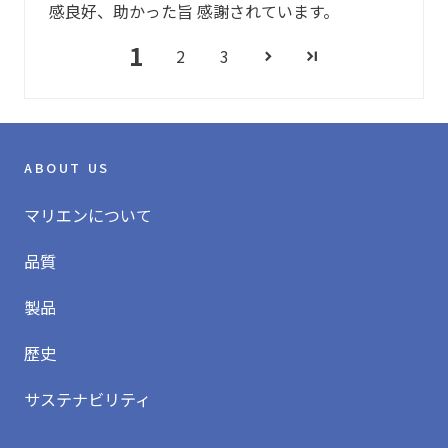
いただくことをおすすめします。
感良好、助かった旨 感謝されています。
※天然成分100％のみのナチュラルコスメは、収穫ロット
1
以下の場合は、ご使用をお控えください。
や保管状況により、稀に香りやテクスチャーの変化が起こ
2
3
る可能性があります。
・過去に、製品に含まれる原料に対してアレルギー反応が
あった方
配合成分の特徴
・アレルゲンと同じ種類(科目)の原料が配合されている場
合
ABOUT US
合成防腐剤（パラベン・フェノキシエタノール）、合
・重度のアレルギーの方やその可能性がある方
成着色料、合成香料、石油系原料（鉱物油・界面活性
マリエンについて
剤）は一切不使用
シリコン・ホルモンに作用する成分・マイクロプラス
品質
チック及びナノマテリアル一切不使用
製品
光毒性がある成分を含む精油は不使用
医薬品製造と同等の厳正な品質検査・管理
歴史
キャリーオーバー制度は用いていません
サステナビリティ