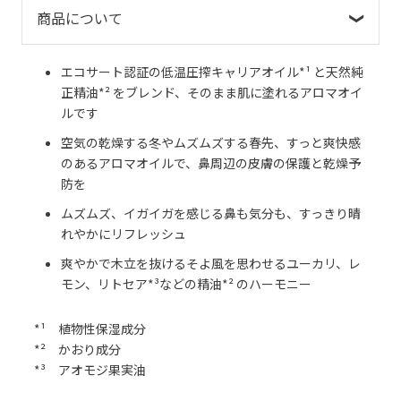
商品について
エコサート認証の低温圧搾キャリアオイル*¹ と天然純
正精油*² をブレンド、そのまま肌に塗れるアロマオイ
ルです
空気の乾燥する冬やムズムズする春先、すっと爽快感
のあるアロマオイルで、鼻周辺の皮膚の保護と乾燥予
防を
ムズムズ、イガイガを感じる鼻も気分も、すっきり晴
れやかにリフレッシュ
爽やかで木立を抜けるそよ風を思わせるユーカリ、レ
モン、リトセア*³などの精油*² のハーモニー
*¹ 植物性保湿成分
*² かおり成分
*³ アオモジ果実油