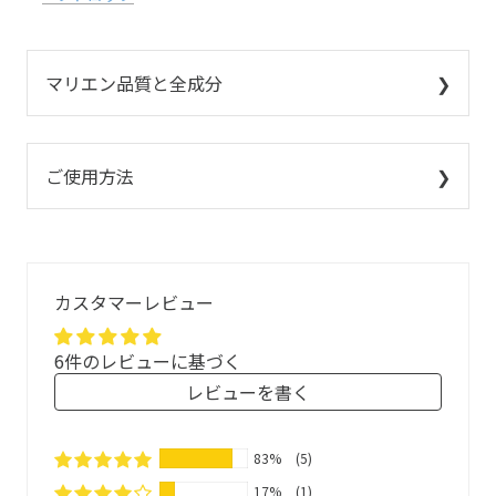
マリエン品質と全成分
ご使用方法
ハーブドロップ
マリエンのハーブティーを「グミキャンディ」にしようと
使い方
いうアイデアは、2011年の震災への支援活動を通して生ま
れました。ハーブティーは大変喜ばれましたが、「お茶を
必要に応じて、1日に複数回、ドロップ1個をゆっくりと口
カスタマーレビュー
作るためのお湯や容器の用意が難しい」というご意見もあ
内で溶かすようになめます。
り、お茶以外の方法でマリエンのハーブを楽しんでいただ
※小さなお子様には、のどを詰まらせないように小さく切
6件のレビューに基づく
きたいという思いからでした。植物のエキスをできるだけ
るなど、配慮して与えてください。
手を加えず自然のままに近い形で商品化するというマリエ
レビューを書く
ンの理念から、ハーブエキスを天然原料で作ったグミキャ
安心してご使用いただくために
ンディに閉じ込めることに成功しました。いつでもどこで
83%
(5)
も「マリエン品質」のハーブの優しさを手軽に味わえるハ
安全性・品質の高い原料を選定し、配合比率なども充分配
ーブドロップです。天然甘味料のみ使用していますので、
17%
(1)