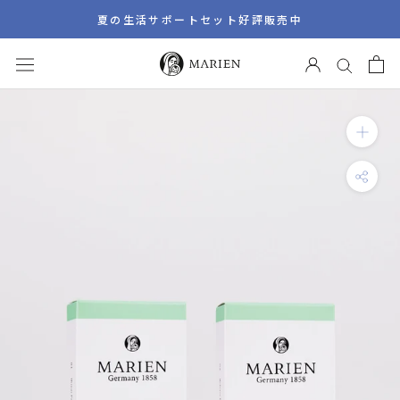
ス
夏の生活サポートセット好評販売中
キ
ッ
プ
し
て
コ
ン
テ
ン
ツ
に
移
動
す
る