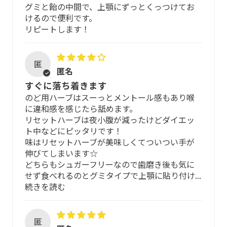
グミと飴の中間で、上顎にずっとくっつけてお
※天然甘味料のみ使用（砂糖・人工甘味料・ラクトース不
けるので便利です。
使用）
リピートします！
※合成香料・合成色素・保存料不使用
匿
匿名
すぐに落ち着きます
のど用ハーブはスーっとメントール感もあり喉
に違和感を感じたら舐めます。
リセットハーブは夜小腹が減ったけどダイエッ
ト中などにピッタリです！
味はリセットハーブが美味しくてついつい手が
伸びてしまいます☆
どちらもシュガーフリーなので歯磨き後も気に
せず食べれるのとグミタイプで上顎に貼り付け...
続きを読む
匿