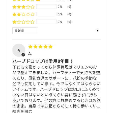
慮していますが、すべての方にアレルギーが起こらないわ
カロリーを気にせずお楽しみ下さい。
0%
(0)
けではありません。
0%
(0)
成分 (1粒あたり2KCAL)
アレルギー体質、アトピー体質の方、初め
0%
(0)
て使用される方
名称：グミキャンディー
Sort by
※シートから取り出す際にドロップが割れる場合がありま
す。
ご心配な場合は、専門の医療機関などにご相談の上で使用
いただくことをおすすめします。
A
のど用ハーブドロップ
A.
ハーブエキス（プランタゴ・ランセオラタ（ヘラオオバ
以下の場合は、ご飲用をお控えください
ハーブドロップは愛用8年目！
コ）、セージ、タイム、アルテアルート）、香料（天然純
・過去に、製品に含まれる原料に対してアレルギー反応が
子どもを授かってから体調管理はマリエンのお
正精油 ペパーミント、フェンネル、スターアニス）※ヴィ
あった方
品で整えてきました。ハーブティーで気持ちを整
ーガン（純正植物由来成分のみ使用）
・アレルゲンと同じ種類(科目)の原料が配合されている場
えたり、母乳育児のサポートに。花粉の季節な
合
どでも使用しています。今ではなくてはならない
天然甘味料：
・重度のアレルギーの方やその可能性がある方
アイテムです。ハーブドロップはお口にふくめて
マルチトール、ソルビトール、ステビア
いない日はないというくらい常に離さずに持ち
保管方法
歩いております。他の方にお薦めするときはお箱
その他：
のまま。自身ではお箱からだして持ち歩いてい...
安定剤（アカシア）、中鎖脂肪酸油（ヤシ油由来）
１つ１つ個別にパックされているため、常温で保管が可能
続きを読む