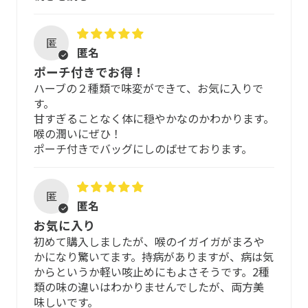
です。高温多湿の場所を避けて涼しい場所で保管してくだ
味：フレッシュなハーブ味とナチュラルな甘さ
さい。
匿
リセットハーブドロップ
匿名
[未開封での賞味期限 ]
ハーブエキス（ホーステール、ネトル、ダンディライオ
ハーブドロップの賞味期限は、外箱ラベルに記載しており
ポーチ付きでお得！
ン、エルダーフラワー、リンデンフラワー、セイロンシナ
ます。
ハーブの２種類で味変ができて、お気に入りで
モン、オレンジフラワー、ホワイトバーチ（白樺）、ビー
包装材（ブリスターパック）から出したドロップは、すぐ
す。
ンシェル、リコリス）、香料（天然純正精油 レモン）、ビ
お召し上がりください。外気に触れると変質することがあ
甘すぎることなく体に穏やかなのかわかります。
タミンC、ジンジャーエキス、葉緑素（クロロフィル）※ヴ
喉の潤いにぜひ！
ります。
ィーガン（純正植物由来成分のみ使用）
ポーチ付きでバッグにしのばせております。
天然甘味料：
マルチトール、ソルビトール、ステビア
匿
匿名
その他：
お気に入り
安定剤（アカシア）、中鎖脂肪酸油（ヤシ油由来）
初めて購入しましたが、喉のイガイガがまろや
かになり驚いてます。持病がありますが、病は気
からというか軽い咳止めにもよさそうです。2種
味：レモンジンジャー味
類の味の違いはわかりませんでしたが、両方美
味しいです。
※遺伝子組み換え技術不使用