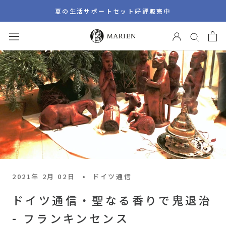
ス
夏の生活サポートセット好評販売中
キ
ッ
プ
し
て
コ
ン
テ
ン
ツ
に
移
動
2021年 2月 02日
ドイツ通信
す
ドイツ通信・聖なる香りで鬼退治
る
- フランキンセンス