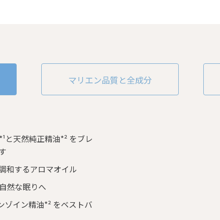
マリエン品質と全成分
と天然純正精油*² をブレ
す
調和するアロマオイル
自然な眠りへ
ゾイン精油*² をベストバ