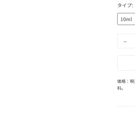
タイプ:
10ml
価格：税
料。