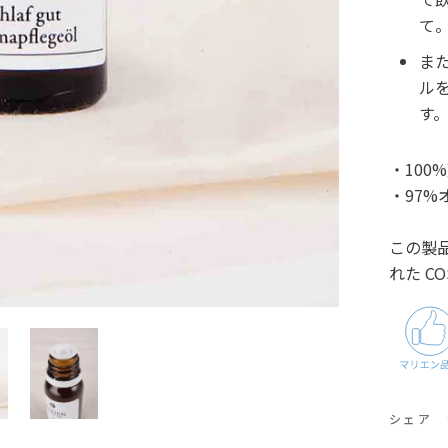
て
ま
ル
す
・100
・97%
この製
れた CO
シェア