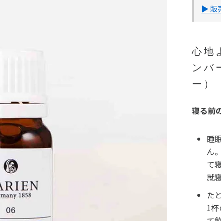
▶ 
心地
ンバ
ー）
寝る前
睡
ん
て
就
た
1
て