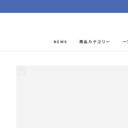
ス
キ
ッ
プ
し
て
NEWS
商品カテゴリー
一
コ
ン
テ
ン
ツ
に
移
動
す
る