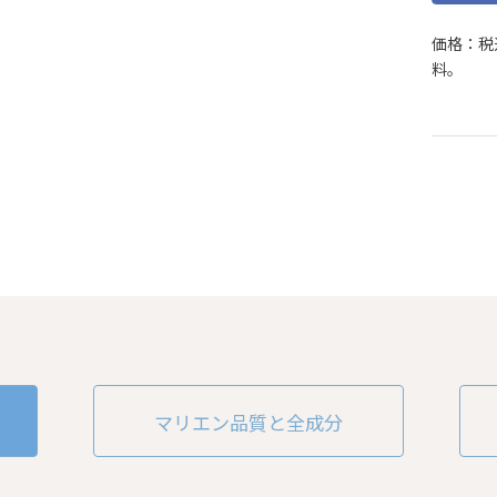
価格：税
料。
マリエン品質と全成分