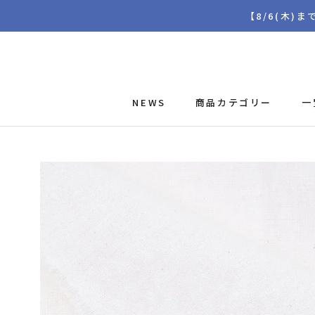
ス
【8/6(木)
キ
ッ
プ
し
て
NEWS
商品カテゴリー
一
コ
ン
テ
ン
ツ
に
移
動
す
る