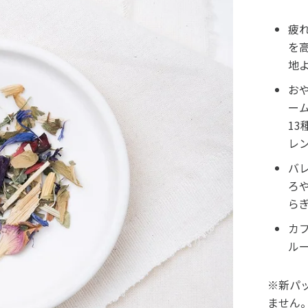
疲
を
地
お
ー
1
レ
バ
ろ
ら
カ
ル
※新パ
ません