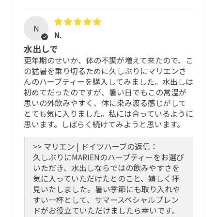
ティーバッグは、BPI認証*をうけた100％非遺伝子組み換
N
えのサトウキビ素材 NeoSoilon ®を採用し 接着剤不使用、
N.
熱を加えない超音波で圧着。飲む方の安全性はもちろんの
水出しで
こと、紫外線で分解が促進されるので、海洋生物の汚染に
更年期のせいか、体の不調が増えて来たので、こ
飲み方
配慮し、地球環境にやさしく安全な素材を選択していま
の猛暑を乗り切るために久しぶりにマリエンさ
す。
んのハーブティーを購入してみました。水出しは
1日1〜2杯程度を目安に、もっと飲みたいときは水分補給
*北米で唯一のコンポスト性に関する第三者機関
初めてだったのですが、暑い日でもこの常温が
としてたっぷりお楽しみ下さい。
思いの外飲みやすく、体に染み渡る感じがして
ハーブについて
とても気に入りました。私には合っているように
スッキリ水出しもおすすめです。
思います。しばらく続けてみようと思います。
（水出し）ハーブに対する分量の半分の水を注ぎます。テ
ESCOP及びHMPC※の厳格な使用推奨基準に基づいて厳選
ィーバッグ２袋に水を200mlです。そのまま、約１晩（８
>> マリエン | ドイツハーブの返信：
しています。
～１０時間ほど）おきます。夏は水が傷みやすいので、冷
久しぶりにMARIENのハーブティーをお選び
蔵庫で保存。飲む直前に、水と同じ分量の湯を入れます。
いただき、水出しならではの飲みやすさを
ESCOP及びHMPCの基準では、自然栽培のハーブについ
ティーバックを取り除いて半日ほどでお楽しみ下さい。
気に入っていただけたとのこと、嬉しく拝
て、石や虫などの収穫時の混入物の含有を2％まで許可して
見いたしました。暑い季節にも取り入れや
いますが、マリエンではさらに手作業による除去を行い、
すい一杯として、サマースペシャルブレン
※当ブレンドは、コーヒー1杯の約70分の1、煎茶1杯の約
その後、薬剤を使わない駆除と殺菌処理をします。
ドがお役立ていただけましたら幸いです。
20分の1程度のカフェイン（マテ茶）を含みます。