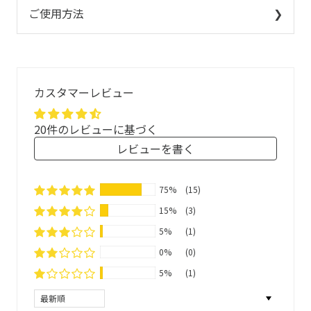
ご使用方法
カスタマーレビュー
ネトル
マテ茶
セージ
20件のレビューに基づく
ハーブブレンドティー
1 ティーバッグ
200ml
レビューを書く
約95℃のお湯
1858年創業、ドイツ薬局のレシピをもとに、ドイツ国家資
格であるPTA(薬学技術アシスタント)と自然療法師が開発、
75%
(15)
食品として販売しています。
15%
(3)
無酸素、かつ窒素で満たされた環境で紫外線をカットする
5%
(1)
アルミ袋に充填しています。
0%
(0)
5%
(1)
約5~10分蓋をして蒸らします
1日1〜2杯
厳格な基準を遵守し、徹底した管理のもとできる限り手作
(1カップ= 200ml）
業でブレンドすることで、自然そのものの恵みをお届けで
Sort by
きるよう、「マリエン品質」を守り続けています。