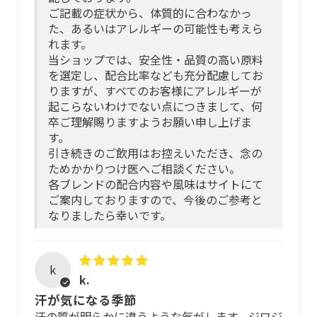
け、最高気温が連日30度を越える真夏は、なるべく冷蔵
ご記載の症状から、体質的に合わなかっ
庫、もしくは冷凍庫で保管すると、成分と風味を損なうこ
た、あるいはアレルギーの可能性も考えら
となく長く保管できます。
れます。
当ショップでは、安全性・品質の高い原料
賞味期限について
を選定し、配合比率なども充分配慮してお
りますが、すべてのお客様にアレルギーが
起こらないわけでない点につきまして、何
開封前の賞味期限：それぞれのパッケージに記載されてい
卒ご理解賜りますようお願い申し上げま
る賞味期限をご参照ください。
す。
引き続きのご飲用はお控えいただき、念の
開封後の賞味期限：パッケージに記載されている賞味期限
ためかかりつけ医へご相談ください。
にかかわらず、約6ヶ月となっています。保管状態によって
各ブレンドの配合内容や風味はサイトにて
は、成分が揮発してしまったり、カビなどが発生すること
ご案内しておりますので、今後のご参考と
もあります。冷蔵庫や冷凍庫で保管の上、お早めにお飲み
なりましたら幸いです。
ください。
k
k.
汗が気になる季節
汗の質が明らかに違うような気がします。ジワジ