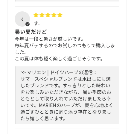
・12歳未満はなるべく午前中の飲用をおすすめします。
さらに独立機関による検査結果、EU薬局方に沿った品質文
・妊娠中の方は、1日2杯までの飲用を推奨しています。
書の自社評価、農薬残留物、重金属・細菌・かび・その他
の有害物質の検査や、放射能のモニタリングを行っていま
す
す.
ティーバッグは、土に還りやすい素材で大変デリケートで
す。
す。摩擦や引っ張りで破れることがありますので優しくお
暑い夏だけど
取り扱いください。
今年は一段と暑さが厳しいです。
野生植物や有機栽培でかつ「マリエン品質」基準を満たし
毎年夏バテするのでお試しのつもりで購入しま
たハーブのみ使用。HMPCの規定によりBIO（オーガニッ
した。
安心してご飲用いただくために
ク）や有機栽培の認証マークは表示していませんが、「マ
この夏は体も軽く楽しく過ごせそうです。
リエン品質」こそが私たちのこだわりです。
厳選した原料を丁寧にブレンドしています。服薬中・授乳
>> マリエン | ドイツハーブの返信：
※ESCOP (European Scientific Cooperative on
中・妊娠中は、医師・薬剤師に相談のうえご利用くださ
サマースペシャルブレンドは水出しにも適
Phytotherapy)は、欧州の科学諮問機関。
い。
したブレンドです。すっきりとした味わい
HMPC (Committee of Herbal Medicinal Products)は、欧
をお楽しみいただきながら、暑い季節のお
州医薬品庁(European Medicines Agency)帰属のハーブ医
アレルギー体質、アトピー体質の方、初め
ともとして取り入れていただけましたら幸
薬品委員会。メディカルハーブの品質と安全性を監督する
て使用される方
いです。MARIENのハーブが、夏を心地よく
役割を担う機関。
過ごすひとときに寄り添う存在となりまし
安全性・品質の高い原料を選定し、配合比率なども充分配
たら嬉しく思います。
全配合ハーブ
慮していますが、すべての方にアレルギーが起こらないわ
けではありません。