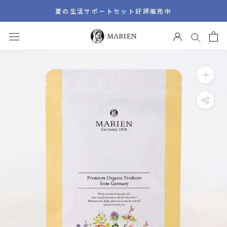
ス
夏の生活サポートセット好評販売中
キ
ッ
プ
し
て
コ
ン
テ
ン
ツ
に
移
動
す
る