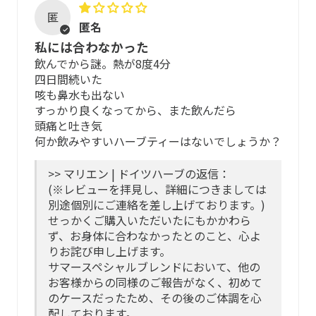
ネトル、レモングラス、マテ茶、ホワイトバーチ、フェン
匿
ネル、セージ、ダンディライオン、リコリス、ルイボステ
ご心配な場合は、専門の医療機関などにご相談の上で使用
匿名
ィー、ジャスミンフラワー、コーンフラワー
いただくことをおすすめします。
私には合わなかった
飲んでから謎。熱が8度4分
※成分は変更となる場合があります。
以下の場合は、ご飲用をお控えください
四日間続いた
咳も鼻水も出ない
味と香り
すっかり良くなってから、また飲んだら
過去に、製品に含まれる原料に対してアレルギー反応
頭痛と吐き気
があった方
さわやかなレモンのような風味に、ジャスミンの香り。
何か飲みやすいハーブティーはないでしょうか？
アレルゲンと同じ種類(科目)の原料が配合されている
場合
>> マリエン | ドイツハーブの返信：
(※レビューを拝見し、詳細につきましては
重度のアレルギーの方やその可能性がある方
別途個別にご連絡を差し上げております。)
せっかくご購入いただいたにもかかわら
保管方法
ず、お身体に合わなかったとのこと、心よ
りお詫び申し上げます。
パッケージに入れたまま冷暗所に。
サマースペシャルブレンドにおいて、他の
お客様からの同様のご報告がなく、初めて
開封前は、窒素充填により酸化防止処理をしているパッケ
のケースだったため、その後のご体調を心
ージのため、常温で保管が可能です。高温多湿の場所を避
配しております。