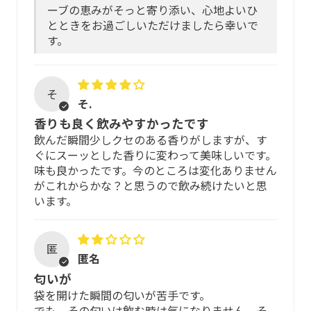
ーブの恵みがそっと寄り添い、心地よいひ
以下の場合は、ご飲用をお控えください
とときをお過ごしいただけましたら幸いで
全配合ハーブ
す。
過去に、製品に含まれる原料に対してアレルギー反応
イチョウ、フェンネル、ビルベリー、カレンデュラ（トウ
があった方
キンセンカ）、ハイビスカス、アイブライト、バレリアン
そ
ルート（カノコソウ）
アレルゲンと同じ種類(科目)の原料が配合されている
そ.
場合
香りも良く飲みやすかったです
※成分は変更となる場合があります。
重度のアレルギーの方やその可能性がある方
飲んだ瞬間少しクセのある香りがしますが、す
ぐにスーッとした香りに変わって美味しいです。
味と香り
味も良かったです。今のところは変化ありません
保管方法
がこれからかな？と思うので飲み続けたいと思
酸味とほんのり苦味がバランスよくおいしく飲めるブレン
います。
パッケージに入れたまま冷暗所に。
ド
開封前は、窒素充填により酸化防止処理をしているパッケ
匿
ージのため、常温で保管が可能です。高温多湿の場所を避
匿名
け、最高気温が連日30度を越える真夏は、なるべく冷蔵
匂いが
庫、もしくは冷凍庫で保管すると、成分と風味を損なうこ
袋を開けた瞬間の匂いが苦手です。
となく長く保管できます。
でも、その匂いは飲む時は気になりません。そ