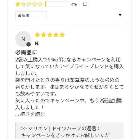
4%
(1)
約5~10分蓋をして蒸らします
1日1〜2杯
(1カップ= 200ml）
厳格な基準を遵守し、徹底した管理のもとできる限り手作
Sort by
業でブレンドすることで、自然そのものの恵みをお届けで
きるよう、「マリエン品質」を守り続けています。
N
ティーバッグは、BPI認証*をうけた100％非遺伝子組み換
N.
えのサトウキビ素材 NeoSoilon ®を採用し 接着剤不使用、
必需品に
熱を加えない超音波で圧着。飲む方の安全性はもちろんの
2袋以上購入で5%offになるキャンペーンを利用
飲み方
こと、紫外線で分解が促進されるので、海洋生物の汚染に
して気になっていたアイブライトブレンドを購入
配慮し、地球環境にやさしく安全な素材を選択していま
しました。
す。
1日1〜2杯程度を目安に、もっと飲みたいときは水分補給
袋を開けたときの香りは薬草茶のような強めの
*北米で唯一のコンポスト性に関する第三者機関
としてたっぷりお楽しみ下さい。
香りがします。味はまろやかなでくせがなくとて
も飲みやすいです。
アイブライトブレンドの出がらし活用法
ハーブについて
気に入ったのでキャンペーン中、もう2袋追加購
ティーを抽出した後のティーバッグをラップに包んで冷蔵
入しました！
庫に入れて冷やしておきます。ごろりと横になって、冷え
...
続きを読む
ESCOP及びHMPC※の厳格な使用推奨基準に基づいて厳選
たお茶パックを閉じた目に当てます。出しガラとはいえ、
しています。
目とその周りがひんやりしてスッキリ。
>> マリエン | ドイツハーブの返信：
キャンペーンをきっかけにお試しいただ
ESCOP及びHMPCの基準では、自然栽培のハーブについ