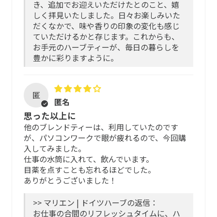
ティーバッグは、土に還りやすい素材で大変デリケートで
き、追加でお迎えいただけたとのこと、嬉
て、石や虫などの収穫時の混入物の含有を2％まで許可して
しく拝見いたしました。日々お楽しみいた
す。摩擦や引っ張りで破れることがありますので優しくお
いますが、マリエンではさらに手作業による除去を行い、
だくなかで、味や香りの印象の変化も感じ
取り扱いください。
その後、薬剤を使わない駆除と殺菌処理をします。
ていただけるかと存じます。これからも、
お手元のハーブティーが、毎日の暮らしを
安心してご飲用いただくために
さらに独立機関による検査結果、EU薬局方に沿った品質文
豊かに彩りますように。
書の自社評価、農薬残留物、重金属・細菌・かび・その他
の有害物質の検査や、放射能のモニタリングを行っていま
厳選した原料を丁寧にブレンドしています。服薬中・授乳
す。
中・妊娠中は、医師・薬剤師に相談のうえご利用くださ
匿
い。
匿名
野生植物や有機栽培でかつ「マリエン品質」基準を満たし
思った以上に
たハーブのみ使用。HMPCの規定によりBIO（オーガニッ
アレルギー体質、アトピー体質の方、初め
他のブレンドティーは、利用していたのです
ク）や有機栽培の認証マークは表示していませんが、「マ
て使用される方
が、パソコンワークで眼が疲れるので、今回購
リエン品質」こそが私たちのこだわりです。
入してみました。
安全性・品質の高い原料を選定し、配合比率なども充分配
仕事の水筒に入れて、飲んでいます。
※ESCOP (European Scientific Cooperative on
慮していますが、すべての方にアレルギーが起こらないわ
目薬を点すことも忘れるほどでした。
Phytotherapy)は、欧州の科学諮問機関。
けではありません。
ありがとうございました！
HMPC (Committee of Herbal Medicinal Products)は、欧
州医薬品庁(European Medicines Agency)帰属のハーブ医
ご心配な場合は、専門の医療機関などにご相談の上で使用
>> マリエン | ドイツハーブの返信：
薬品委員会。メディカルハーブの品質と安全性を監督する
いただくことをおすすめします。
お仕事の合間のリフレッシュタイムに、ハ
役割を担う機関。