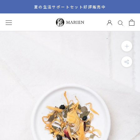
ス
夏の生活サポートセット好評販売中
キ
ッ
プ
し
て
コ
ン
テ
ン
ツ
に
移
動
す
る