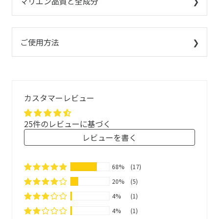
マリエン品質と全成分
ご使用方法
カスタマーレビュー
アイブライト
ビルベリー
カレンデュラ
(ユーフラシア)
25件のレビューに基づく
1 ティーバッグ
200ml
レビューを書く
ハーブブレンドティー
約95℃のお湯
1858年創業、ドイツ薬局のレシピをもとに、ドイツ国家資
68%
(17)
格であるPTA(薬学技術アシスタント)と自然療法師が開発、
20%
(5)
食品として販売しています。
4%
(1)
無酸素、かつ窒素で満たされた環境で紫外線をカットする
4%
(1)
アルミ袋に充填しています。