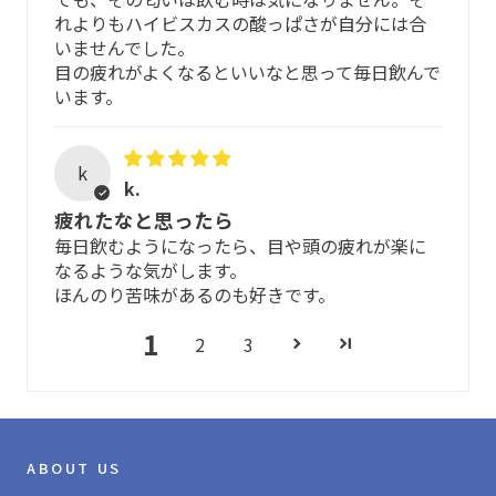
れよりもハイビスカスの酸っぱさが自分には合
賞味期限について
いませんでした。
目の疲れがよくなるといいなと思って毎日飲んで
開封前の賞味期限：それぞれのパッケージに記載されてい
います。
る賞味期限をご参照ください。
開封後の賞味期限：パッケージに記載されている賞味期限
k
k.
にかかわらず、約6ヶ月となっています。保管状態によって
は、成分が揮発してしまったり、カビなどが発生すること
疲れたなと思ったら
もあります。冷蔵庫や冷凍庫で保管の上、お早めにお飲み
毎日飲むようになったら、目や頭の疲れが楽に
ください。
なるような気がします。
ほんのり苦味があるのも好きです。
1
2
3
ABOUT US